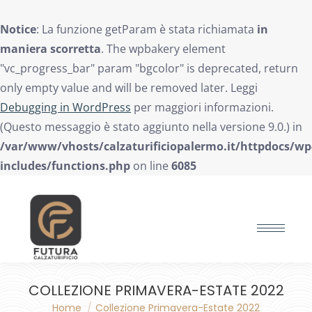
Notice
: La funzione getParam è stata richiamata
in
maniera scorretta
. The wpbakery element
"vc_progress_bar" param "bgcolor" is deprecated, return
only empty value and will be removed later. Leggi
Debugging in WordPress
per maggiori informazioni.
(Questo messaggio è stato aggiunto nella versione 9.0.) in
/var/www/vhosts/calzaturificiopalermo.it/httpdocs/wp
includes/functions.php
on line
6085
Search:
COLLEZIONE PRIMAVERA-ESTATE 2022
Home
Collezione Primavera-Estate 2022
You are here: