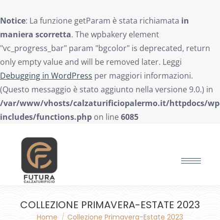
Notice
: La funzione getParam è stata richiamata
in
maniera scorretta
. The wpbakery element
"vc_progress_bar" param "bgcolor" is deprecated, return
only empty value and will be removed later. Leggi
Debugging in WordPress
per maggiori informazioni.
(Questo messaggio è stato aggiunto nella versione 9.0.) in
/var/www/vhosts/calzaturificiopalermo.it/httpdocs/wp
includes/functions.php
on line
6085
Search:
COLLEZIONE PRIMAVERA-ESTATE 2023
Home
Collezione Primavera-Estate 2023
You are here: