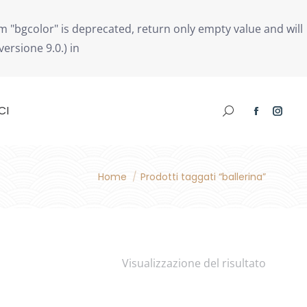
 "bgcolor" is deprecated, return only empty value and will
ersione 9.0.) in
CI
Search:
Facebook
Insta
page
page
opens
open
in
in
Home
Prodotti taggati “ballerina”
You are here:
new
new
window
wind
Visualizzazione del risultato