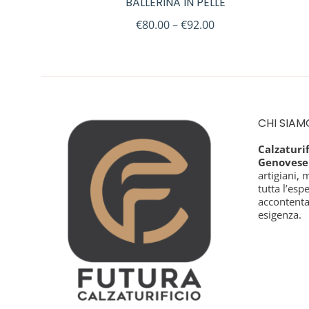
BALLERINA IN PELLE
€
80.00
–
€
92.00
CHI SIAM
Calzaturi
Genovese
artigiani, 
tutta l’esp
accontenta
esigenza.