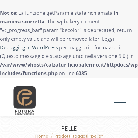
Notice
: La funzione getParam è stata richiamata
in
maniera scorretta
. The wpbakery element
"vc_progress_bar" param "bgcolor" is deprecated, return
only empty value and will be removed later. Leggi
Debugging in WordPress
per maggiori informazioni.
(Questo messaggio è stato aggiunto nella versione 9.0.) in
/var/www/vhosts/calzaturificiopalermo.it/httpdocs/wp
includes/functions.php
on line
6085
Search:
PELLE
Home
Prodotti taggati “pelle”
You are here: